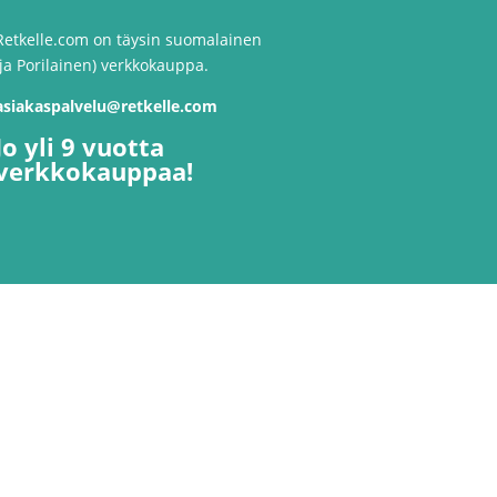
Retkelle.com on täysin suomalainen
(ja Porilainen) verkkokauppa.
asiakaspalvelu@retkelle.com
Jo yli 9 vuotta
verkkokauppaa!