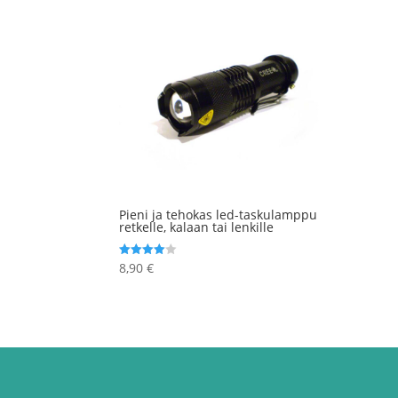
Pieni ja tehokas led-taskulamppu
retkelle, kalaan tai lenkille
8,90
€
Arvostelu
tuotteesta:
4.00
/ 5