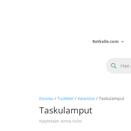
Retkelle.com
Products
search
Etusivu
/
Tuotteet
/
Valaistus
/ Taskulamput
Taskulamput
Näytetään ainoa tulos