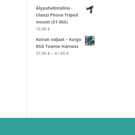
Älypuhelinteline -
Ulanzi Phone Tripod
mount (ST-06S)
16,90
€
Koiran valjaat – Kurgo
RSG Townie Harness
Hintaluokka:
37,90
€
–
41,90
€
37,90 €
-
41,90 €