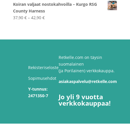
Koiran valjaat nostokahvoilla – Kurgo RSG
County Harness
Hintaluokka:
37,90
€
–
42,90
€
37,90 €
-
42,90 €
Retkelle.com on täysin
suomalainen
Rekisteriseloste
(ja Porilainen) verkkokauppa.
Sopimusehdot
asiakaspalvelu@retkelle.com
Y-tunnus:
Jo yli 9 vuotta
2471350-7
verkkokauppaa!