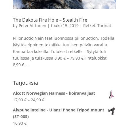
The Dakota Fire Hole – Stealth Fire
by
Peter Virtanen
|
touko 15, 2019
|
Retket
,
Tarinat
Piilonuotio Näin teet luonnossa piilonuotion. Todella
käyttökelpoinen tekniikka tuulisen päivän varalta.
Kannattaa kokeilla! Tulukset retkelle – Sytytä tuli
tuulessa ja tuiskussa 8,90 € – 79,90 €Hintaluokka:
8,90 € -...
Tarjouksia
Alcott Norwegian Harness - koiranvaljaat
Hintaluokka:
17,90
€
–
24,90
€
17,90 €
Älypuhelinteline - Ulanzi Phone Tripod mount
-
(ST-06S)
24,90 €
16,90
€