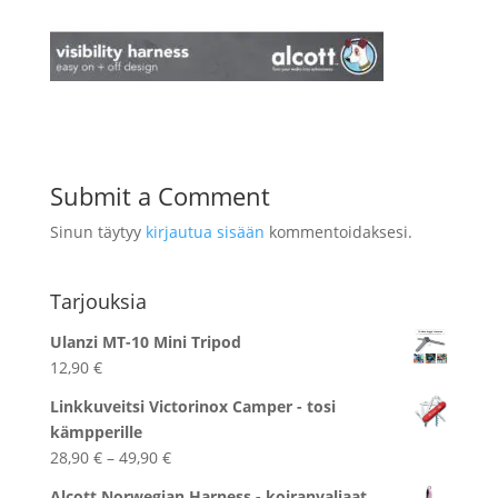
Submit a Comment
Sinun täytyy
kirjautua sisään
kommentoidaksesi.
Tarjouksia
Ulanzi MT-10 Mini Tripod
12,90
€
Linkkuveitsi Victorinox Camper - tosi
kämpperille
Hintaluokka:
28,90
€
–
49,90
€
28,90 €
Alcott Norwegian Harness - koiranvaljaat