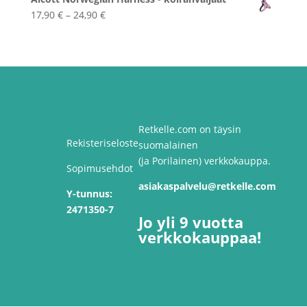
-
Hintaluokka:
17,90
€
–
24,90
€
49,90 €
17,90 €
-
24,90 €
Retkelle.com on täysin
Rekisteriseloste
suomalainen
(ja Porilainen) verkkokauppa.
Sopimusehdot
asiakaspalvelu@retkelle.com
Y-tunnus:
2471350-7
Jo yli 9 vuotta
verkkokauppaa!