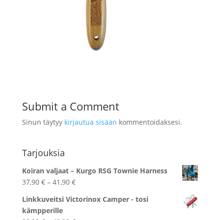
Submit a Comment
Sinun täytyy
kirjautua sisään
kommentoidaksesi.
Tarjouksia
Koiran valjaat – Kurgo RSG Townie Harness
Hintaluokka:
37,90
€
–
41,90
€
37,90 €
Linkkuveitsi Victorinox Camper - tosi
-
kämpperille
41,90 €