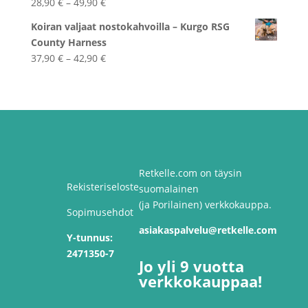
Hintaluokka:
28,90
€
–
49,90
€
28,90 €
Koiran valjaat nostokahvoilla – Kurgo RSG
-
County Harness
49,90 €
Hintaluokka:
37,90
€
–
42,90
€
37,90 €
-
42,90 €
Retkelle.com on täysin
Rekisteriseloste
suomalainen
(ja Porilainen) verkkokauppa.
Sopimusehdot
asiakaspalvelu@retkelle.com
Y-tunnus:
2471350-7
Jo yli 9 vuotta
verkkokauppaa!