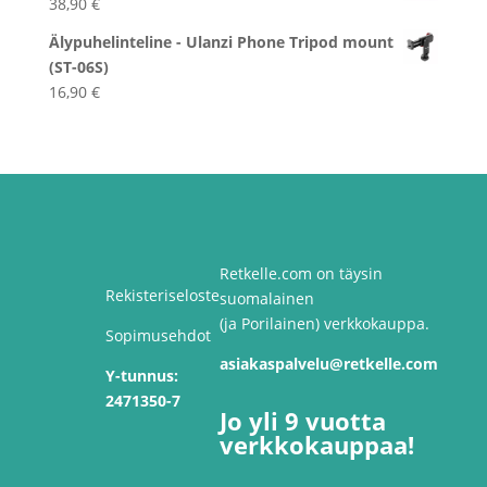
38,90
€
42,90 €
Älypuhelinteline - Ulanzi Phone Tripod mount
(ST-06S)
16,90
€
Retkelle.com on täysin
Rekisteriseloste
suomalainen
(ja Porilainen) verkkokauppa.
Sopimusehdot
asiakaspalvelu@retkelle.com
Y-tunnus:
2471350-7
Jo yli 9 vuotta
verkkokauppaa!