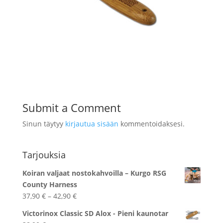
Submit a Comment
Sinun täytyy
kirjautua sisään
kommentoidaksesi.
Tarjouksia
Koiran valjaat nostokahvoilla – Kurgo RSG
County Harness
Hintaluokka:
37,90
€
–
42,90
€
37,90 €
Victorinox Classic SD Alox - Pieni kaunotar
-