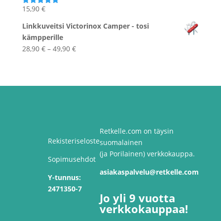
15,90
€
Arvostelu
tuotteesta:
5.00
/ 5
Linkkuveitsi Victorinox Camper - tosi
kämpperille
Hintaluokka:
28,90
€
–
49,90
€
28,90 €
-
49,90 €
Retkelle.com on täysin
Rekisteriseloste
suomalainen
(ja Porilainen) verkkokauppa.
Sopimusehdot
asiakaspalvelu@retkelle.com
Y-tunnus:
2471350-7
Jo yli 9 vuotta
verkkokauppaa!