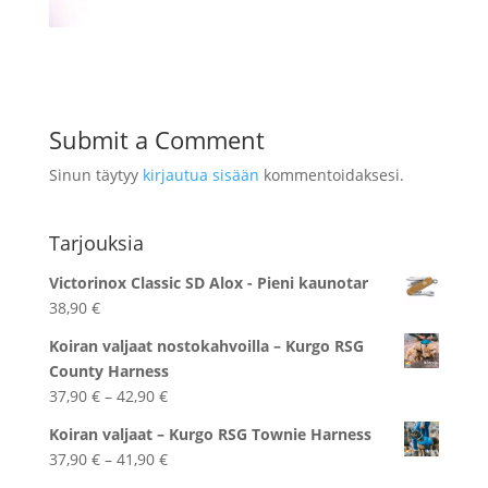
Submit a Comment
Sinun täytyy
kirjautua sisään
kommentoidaksesi.
Tarjouksia
Victorinox Classic SD Alox - Pieni kaunotar
38,90
€
Koiran valjaat nostokahvoilla – Kurgo RSG
County Harness
Hintaluokka:
37,90
€
–
42,90
€
37,90 €
Koiran valjaat – Kurgo RSG Townie Harness
-
Hintaluokka:
37,90
€
–
41,90
€
42,90 €
37,90 €