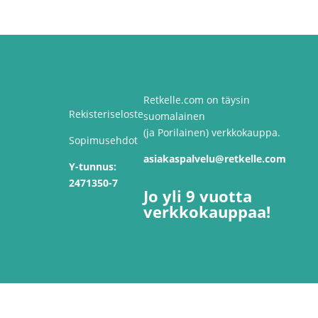
-
41,90 €
Retkelle.com on täysin
Rekisteriseloste
suomalainen
(ja Porilainen) verkkokauppa.
Sopimusehdot
asiakaspalvelu@retkelle.com
Y-tunnus:
2471350-7
Jo yli 9 vuotta
verkkokauppaa!