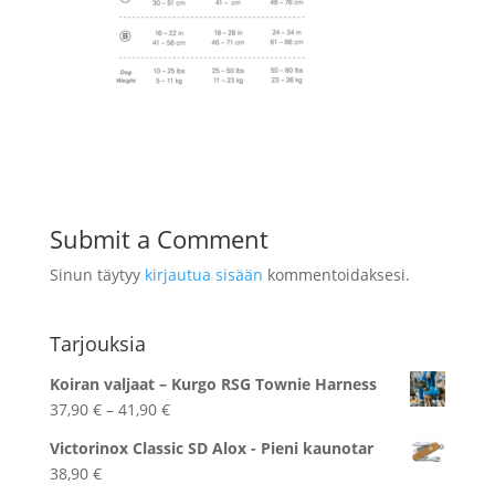
Submit a Comment
Sinun täytyy
kirjautua sisään
kommentoidaksesi.
Tarjouksia
Koiran valjaat – Kurgo RSG Townie Harness
Hintaluokka:
37,90
€
–
41,90
€
37,90 €
Victorinox Classic SD Alox - Pieni kaunotar
-
38,90
€
41,90 €