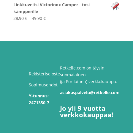
Linkkuveitsi Victorinox Camper - tosi
kämpperille
Hintaluokka:
28,90
€
–
49,90
€
28,90 €
-
49,90 €
Retkelle.com on täysin
Rekisteriseloste
suomalainen
(ja Porilainen) verkkokauppa.
Sopimusehdot
asiakaspalvelu@retkelle.com
Y-tunnus:
2471350-7
Jo yli 9 vuotta
verkkokauppaa!