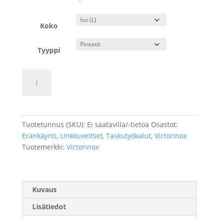
Koko
Tyyppi
Victorinox
Lisää ostoskoriin
varaosat
määrä
Tuotetunnus (SKU):
Ei saatavilla/-tietoa
Osastot:
Eränkäynti
,
Linkkuveitset
,
Taskutyökalut
,
Victorinox
Tuotemerkki:
Victorinox
Kuvaus
Lisätiedot