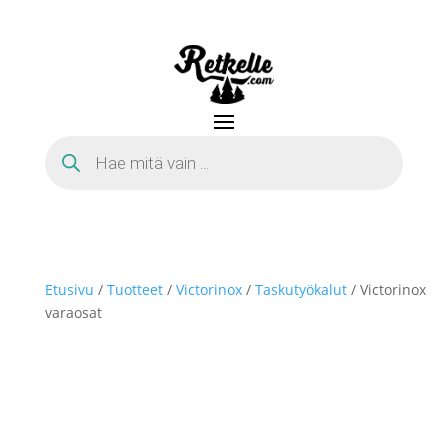
Products
search
Etusivu
/
Tuotteet
/
Victorinox
/
Taskutyökalut
/ Victorinox
varaosat