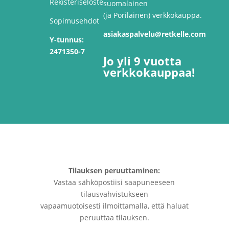
Rekisteriseloste
suomalainen
(ja Porilainen) verkkokauppa.
Sopimusehdot
asiakaspalvelu@retkelle.com
Y-tunnus:
2471350-7
Jo yli 9 vuotta
verkkokauppaa!
Tilauksen peruuttaminen:
Vastaa sähköpostiisi saapuneeseen
tilausvahvistukseen
vapaamuotoisesti ilmoittamalla, että haluat
peruuttaa tilauksen.