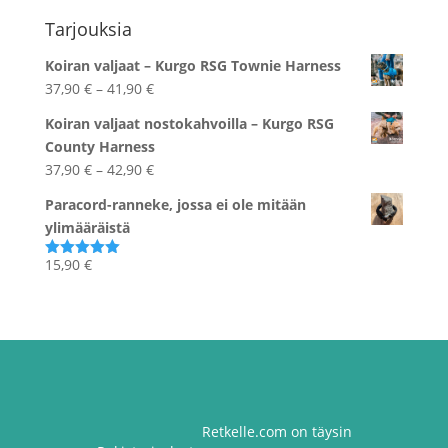
Tarjouksia
Koiran valjaat – Kurgo RSG Townie Harness
Hintaluokka:
37,90
€
–
41,90
€
37,90 €
Koiran valjaat nostokahvoilla – Kurgo RSG
-
County Harness
41,90 €
Hintaluokka:
37,90
€
–
42,90
€
37,90 €
Paracord-ranneke, jossa ei ole mitään
-
ylimääräistä
42,90 €
15,90
€
Arvostelu
tuotteesta:
5.00
/ 5
Retkelle.com on täysin