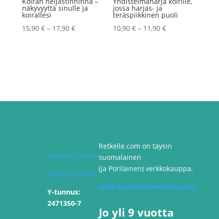
Koiran heijastinhihna –
Yhdistelmäharja koirille,
näkyvyyttä sinulle ja
jossa harjas- ja
koirallesi
teräspiikkinen puoli
Hintaluokka:
Hintaluokka:
15,90
€
–
17,90
€
10,90
€
–
11,90
€
15,90 €
10,90 €
-
-
17,90 €
11,90 €
Retkelle.com on täysin
Rekisteriseloste
suomalainen
(ja Porilainen) verkkokauppa.
Sopimusehdot
asiakaspalvelu@retkelle.com
Y-tunnus:
2471350-7
Jo yli 9 vuotta