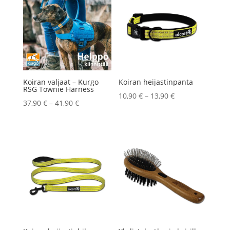
Koiran valjaat – Kurgo
Koiran heijastinpanta
RSG Townie Harness
Hintaluokka:
10,90
€
–
13,90
€
Hintaluokka:
37,90
€
–
41,90
€
10,90 €
37,90 €
-
-
13,90 €
41,90 €