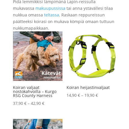
Pidä lemmikkisi lämpimänä Lapin-reissulla
mukavassa
makuupussissa
tai anna ystävällesi tilaa
nukkua omassa
teltassa
. Raskaan reppureissun
päätteeksi koirasi on mukava kömpiä omaan tuttuun
nukkumapaikkaan.
Koiran valjaat
Koiran heijastinvaljaat
nostokahvoilla – Kurgo
Hintaluokka:
14,90
€
–
19,90
€
RSG County Harness
14,90 €
Hintaluokka:
37,90
€
–
42,90
€
-
37,90 €
19,90 €
-
42,90 €